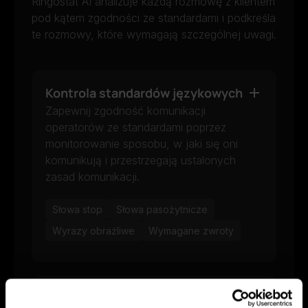
Ringostat AI analizuje każdą rozmowę z klientem
pod kątem zgodności ze standardami i podkreśla
te rozmowy, które wymagają szczególnej uwagi.
Kontrola standardów językowych
Zapewnij zgodność komunikacji
operatorów ze standardami poprzez
monitorowanie sposobu, w jaki się oni
komunikują i przestrzegają ustalonych
zasad komunikacji.
Słowa stop
Słowa pasożytnicze
Wyrazy obraźliwe
Wymagane zwroty
Ocena jakości komunikacji