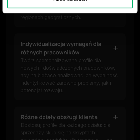
różnych krajów i języków lub innych
provided to them or that they’ve collected from your use
kryteriów dla połączeń w określonych
of their services.
regionach geograficznych.
Indywidualizacja wymagań dla
różnych pracowników
Twórz spersonalizowane profile dla
nowych i doświadczonych pracowników,
aby na bieżąco analizować ich wydajność
i identyfikować zarówno problemy, jak i
potencjał rozwoju.
Różne działy obsługi klienta
Dostosuj profile dla każdego działu: dla
sprzedaży skup się na skryptach i