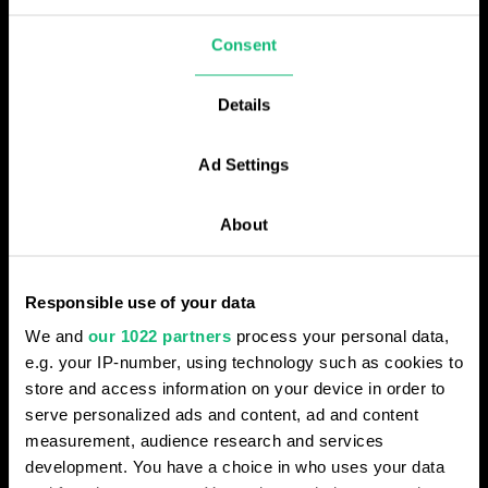
Oceniaj jakość każdej rozmowy, wykrywaj
błędy i określaj mocne strony operatorów,
Consent
aby poprawić wydajność zespołu.
Details
Ocena jakości dialogu
Błędy operatora
Pozytywne aspekty rozmowy
Ad Settings
Znaczenie zwracania uwagi na dialog
About
Responsible use of your data
We and
our 1022 partners
process your personal data,
e.g. your IP-number, using technology such as cookies to
store and access information on your device in order to
serve personalized ads and content, ad and content
measurement, audience research and services
development. You have a choice in who uses your data