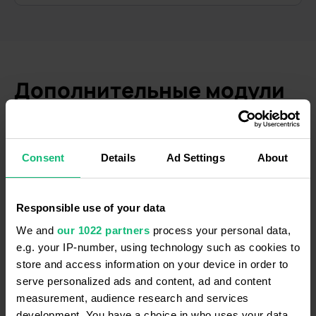
Дополнительные модули
Расширьте возможности вашего бизнеса
Consent
Details
Ad Settings
About
Responsible use of your data
Call tracking
We and
our 1022 partners
process your personal data,
e.g. your IP-number, using technology such as cookies to
Отслеживайте источники звонков и
store and access information on your device in order to
сосредоточьтесь на рекламе, которая
serve personalized ads and content, ad and content
действительно приносит результаты.
measurement, audience research and services
799
₴
development. You have a choice in who uses your data
/месяц при годовой