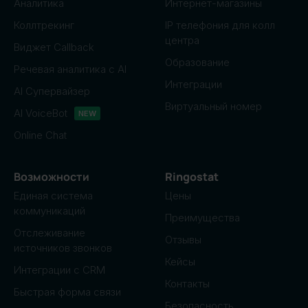
Аналитика
Интернет-магазины
Коллтрекинг
IP телефония для колл
центра
Виджет Callback
Образование
Речевая аналитика с AI
Интеграции
AI Супервайзер
Виртуальный номер
AI VoiceBot
NEW
Online Chat
Возможности
Ringostat
Единая система
Цены
коммуникаций
Преимущества
Отслеживание
Отзывы
источников звонков
Кейсы
Интеграции с CRM
Контакты
Быстрая форма связи
Безопасность