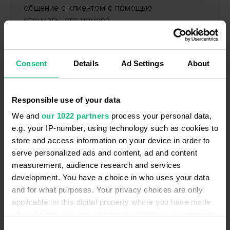
общение с клиентом с помощью
специального номера
Consent
Details
Ad Settings
About
РІШЕННЯ RINGOSTAT
Responsible use of your data
Получайте отчеты об
We and
our 1022 partners
process your personal data,
эффективности сотрудников
e.g. your IP-number, using technology such as cookies to
store and access information on your device in order to
Отслеживайте успешность отдела и каждого
serve personalized ads and content, ad and content
менеджера в частности по четким и
measurement, audience research and services
прозрачным метрикам.
development. You have a choice in who uses your data
and for what purposes. Your privacy choices are only
applicable on this digital property where you have made
your choices. You can change or withdraw your consent
any time from the Cookie Declaration or by clicking on