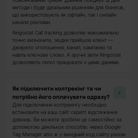
Комбінований трекінг дзвінків поєднує ці два
методи і буде ідеальним рішенням для бізнесів,
що використовують як офлайн, так і онлайн
канали реклами.
Ringostat Call tracking дозволяє максимально
точно визначити, звідки прийшов клієнт —
джерело оголошення, канал, кампанію та
навіть ключове слово. А зручні звіти Ringostat
дозволяють легко працювати з цими даними.
Як підключити колтрекінг та чи
потрібно його оплачувати одразу?
Для підключення колтрекінгу необхідно
встановити на ваш сайт скрипт відстеження
дзвінків. Ви можете зробити це самостійно за
допомогою декількох способів: через Google
Tag Manager або ж у вихідний код сайту разом