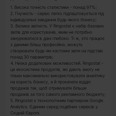
1. Висока точність статистики - понад 97%;
2. Гнучкість - сервіс легко підлаштовується під
індивідуальні завдання будь-якого бізнесу;
3. Велика звітність. У Ringostat є набір базових
звітів для користувачів, яким не потрібно
занурюватися в дані глибоко. Ті ж, хто працює
з даними більш професійно, можуть
створювати будь-які кастомні звіти на підставі
понад 30 параметрів;
4. Низка додаткових можливостей. Ringostat -
це екосистема продуктів, які дають змогу не
тільки максимально використовувати аналітику
на користь бізнесу, а й прокачати відділ
продажів так, щоб отримувати більше
продажів за того самого рекламного бюджету;
5. Ringostat є технологічним партнером Google
Analytics. Єдиним серед подібних сервісів у
Східній Європі.