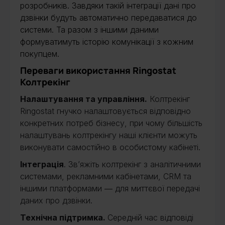
розробників. Завдяки такій інтеграції дані про
дзвінки будуть автоматично передаватися до
системи. Та разом з іншими даними
формуватимуть історію комунікації з кожним
покупцем.
Переваги використання Ringostat
Колтрекінг
Налаштування та управління.
Колтрекінг
Ringostat гнучко налаштовується відповідно
конкретних потреб бізнесу, при чому більшість
налаштувань колтрекінгу наші клієнти можуть
виконувати самостійно в особистому кабінеті.
Інтеграція
. Звʼяжіть колтрекінг з аналітичними
системами, рекламними кабінетами, СRM та
іншими платформами ― для миттєвої передачі
даних про дзвінки.
Технічна підтримка.
Середній час відповіді