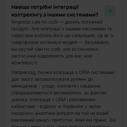
Навіщо потрібні інтеграції
колтрекінгу з іншими системами?
Ringostat сам по собі — досить потужний
продукт. Але інтеграції з іншими системами та
сервісами роблять його ще сильнішим. Це як зі
смартфоном останньої моделі — безумовно,
він крутий сам по собі, але встановлені
застосунки відкривають для вас нові
можливості.
Наприклад, гнучка інтеграція з CRM-системами
дає змогу автоматизувати рутинні дії
менеджерів - угоди, контакти і завдання
створюватимуться автоматично, за фактом
дзвінка. Інтеграція з CRM і рекламними
кабінетами - відразу ж порівняти у звітах
наскрізної аналітики витрати на той чи інший
рекламний канал і прибуток, який він приніс. Ба
більше - якщо у вас налаштовані ці інтеграції,