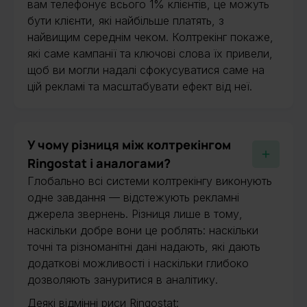
вам телефонує всього 1% клієнтів, це можуть
бути клієнти, які найбільше платять, з
найвищим середнім чеком. Колтрекінг покаже,
які саме кампанії та ключові слова їх привели,
щоб ви могли надалі сфокусуватися саме на
цій рекламі та масштабувати ефект від неї.
У чому різниця між колтрекінгом
Ringostat і аналогами?
Глобально всі системи колтрекінгу виконують
одне завдання — відстежують рекламні
джерела звернень. Різниця лише в тому,
наскільки добре вони це роблять: наскільки
точні та різноманітні дані надають, які дають
додаткові можливості і наскільки глибоко
дозволяють зануритися в аналітику.
Деякі відмінні риси Ringostat: