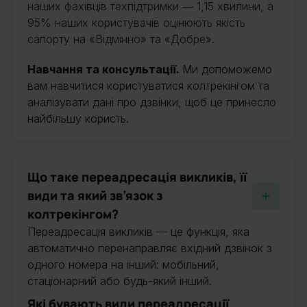
наших фахівців техпідтримки ― 1,15 хвилини, а
95% наших користувачів оцінюють якість
сапорту на «Відмінно» та «Добре».
Навчання та консультації.
Ми допоможемо
вам навчитися користуватися колтрекінгом та
аналізувати дані про дзвінки, щоб це принесло
найбільшу користь.
Що таке переадресація викликів, її
види та який зв’язок з
колтрекінгом?
Переадресація викликів — це функція, яка
автоматично перенаправляє вхідний дзвінок з
одного номера на інший: мобільний,
стаціонарний або будь-який інший.
Які бувають види переадресації