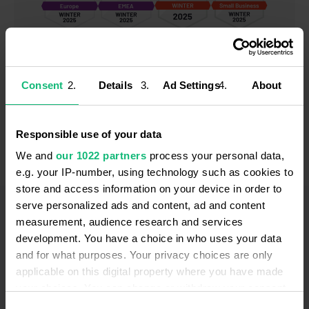
Consent
Details
Ad Settings
About
Responsible use of your data
We and
our 1022 partners
process your personal data,
e.g. your IP-number, using technology such as cookies to
store and access information on your device in order to
serve personalized ads and content, ad and content
measurement, audience research and services
ПОШИРЕНІ ЗАПИТАННЯ
development. You have a choice in who uses your data
Маєте запитання?
and for what purposes. Your privacy choices are only
Подивіться нижче
applicable on this digital property where you have made
your choices. You can change or withdraw your consent
Якщо ви не знайшли відповіді на своє
any time from the Cookie Declaration or by clicking on