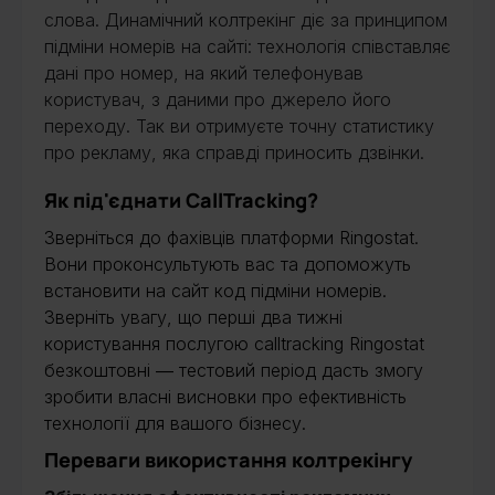
слова. Динамічний колтрекінг діє за принципом
підміни номерів на сайті: технологія співставляє
дані про номер, на який телефонував
користувач, з даними про джерело його
переходу. Так ви отримуєте точну статистику
про рекламу, яка справді приносить дзвінки.
Як під'єднати CallTracking?
Зверніться до фахівців платформи Ringostat.
Вони проконсультують вас та допоможуть
встановити на сайт код підміни номерів.
Зверніть увагу, що перші два тижні
користування послугою calltracking Ringostat
безкоштовні ― тестовий період дасть змогу
зробити власні висновки про ефективність
технології для вашого бізнесу.
Переваги використання колтрекінгу