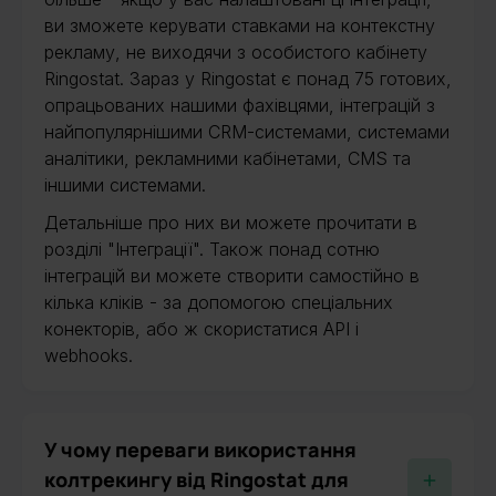
ви зможете керувати ставками на контекстну
рекламу, не виходячи з особистого кабінету
Ringostat. Зараз у Ringostat є понад 75 готових,
опрацьованих нашими фахівцями, інтеграцій з
найпопулярнішими CRM-системами, системами
аналітики, рекламними кабінетами, CMS та
іншими системами.
Детальніше про них ви можете прочитати в
розділі "Інтеграції". Також понад сотню
інтеграцій ви можете створити самостійно в
кілька кліків - за допомогою спеціальних
конекторів, або ж скористатися API і
webhooks.
У чому переваги використання
колтрекингу від Ringostat для