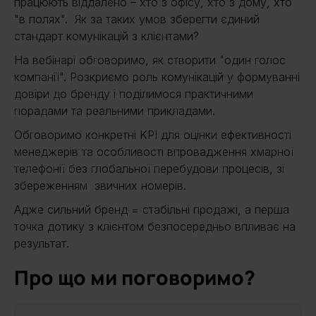
працюють віддалено – хто з офісу, хто з дому, хто
"в полях". Як за таких умов зберегти єдиний
стандарт комунікацій з клієнтами?
На вебінарі обговоримо, як створити "один голос
компанії". Розкриємо роль комунікацій у формуванні
довіри до бренду і поділимося практичними
порадами та реальними прикладами.
Обговоримо конкретні KPI для оцінки ефективності
менеджерів та особливості впровадження хмарної
телефонії без глобальної перебудови процесів, зі
збереженням звичних номерів.
Адже сильний бренд = стабільні продажі, а перша
точка дотику з клієнтом безпосередньо впливає на
результат.
Про що ми поговоримо?