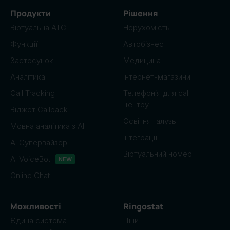
Продукти
Рішення
Віртуальна АТС
Нерухомість
Функції
Автобізнес
Застосунок
Медицина
Аналітика
Інтернет-магазини
Call Tracking
Телефонія для call
центру
Віджет Callback
Освітня галузь
Мовна аналітика з AI
Інтеграції
AI Супервайзер
Віртуальний номер
AI VoiceBot
NEW
Online Chat
Можливості
Ringostat
Єдина система
Ціни