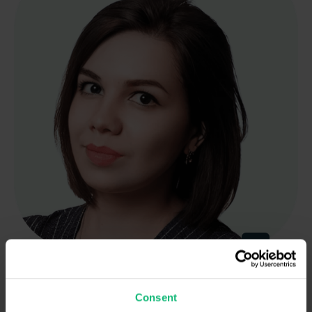
Ольга Швець
Head of Sales at Ringostat
Consent
15 років досвіду в продажах та управлінні sales-