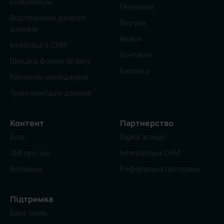
комунікацій
Переваги
Відстеження джерел
Відгуки
дзвінків
Кейси
Інтеграції з CRM
Контакти
Швидка форма зв’язку
Безпека
Контроль менеджерів
Транскрибація дзвінків
Контент
Партнерство
Блог
Digital агенції
ЗМІ про нас
Інтегратори CRM
Вебінари
Реферальна програма
Підтримка
База знань