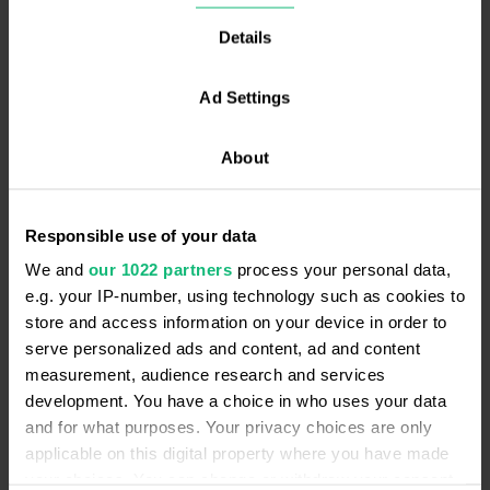
відділами.
Details
Керівник команди з 25 спеціалістів.
Значний досвід у наймі та розвитку співробітників
відділу продажів.
Ad Settings
Багата експертиза у побудові та розвитку відділів
продажів, партнерського відділу, а також у
About
побудові бізнес процесів для підвищення
ефективності продажів.
Responsible use of your data
We and
our 1022 partners
process your personal data,
e.g. your IP-number, using technology such as cookies to
store and access information on your device in order to
serve personalized ads and content, ad and content
measurement, audience research and services
development. You have a choice in who uses your data
and for what purposes. Your privacy choices are only
applicable on this digital property where you have made
your choices. You can change or withdraw your consent