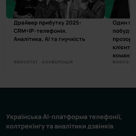
Драйвер прибутку 2025:
Один гол
КОНФЕРЕНЦІЯ
ВЕБІНАР
CRM+IP-телефонія.
побудув
Аналітика, АІ та гнучкість
прозору
клієнта
команд
RINGOSTAT · КОНФЕРЕНЦІЯ
RINGOSTAT
Українська AI-платформа телефонії,
колтрекінгу та аналітики дзвінків