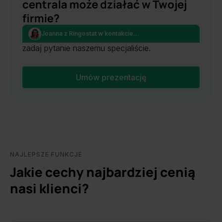
centrala może działać w Twojej
firmie?
Joanna z Ringostat w kontakcie...
Umów się o prezentację produktu online lub
zadaj pytanie naszemu specjaliście.
Umów prezentację
NAJLEPSZE FUNKCJE
Jakie cechy najbardziej cenią
nasi klienci?