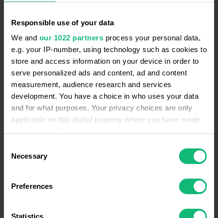
Click to Call
Responsible use of your data
We and
our 1022 partners
process your personal data,
e.g. your IP-number, using technology such as cookies to
Godziny robocze
store and access information on your device in order to
serve personalized ads and content, ad and content
measurement, audience research and services
development. You have a choice in who uses your data
and for what purposes. Your privacy choices are only
applicable on this digital property where you have made
your choices. You can change or withdraw your consent
KORZYŚCI RINGOSTAT
any time from the Cookie Declaration or by clicking on
Consent
the Privacy trigger icon.
Ringostat jest już używany
Necessary
Selection
przez klientów z 33 krajów.
If you allow, we would also like to:
Preferences
Dołącz do nas!
Collect information about your geographical
location which can be accurate to within several
meters
Statistics