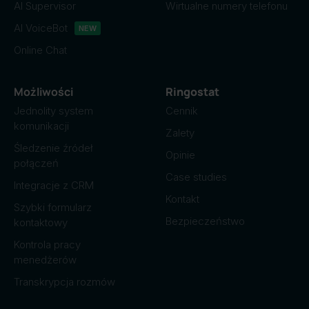
AI Supervisor
Wirtualne numery telefonu
AI VoiceBot
NEW
Online Chat
Możliwości
Ringostat
Jednolity system
Cennik
komunikacji
Zalety
Śledzenie źródeł
Opinie
połączeń
Case studies
Integracje z CRM
Kontakt
Szybki formularz
Bezpieczeństwo
kontaktowy
Kontrola pracy
menedżerów
Transkrypcja rozmów