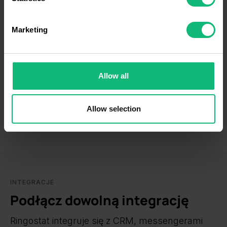
Identify your device by actively scanning it for
specific characteristics (fingerprinting)
Marketing
Find out more about how your personal data is processed
and set your preferences in the
details section
.
We use cookies to personalise content and ads, to
Allow all
provide social media features and to analyse our traffic.
We also share information about your use of our site with
our social media, advertising and analytics partners who
Allow selection
may combine it with other information that you’ve
provided to them or that they’ve collected from your use
of their services.
INTEGRACJE
Podłącz dowolną integrację
Ringostat integruje się z CRM, messengerami