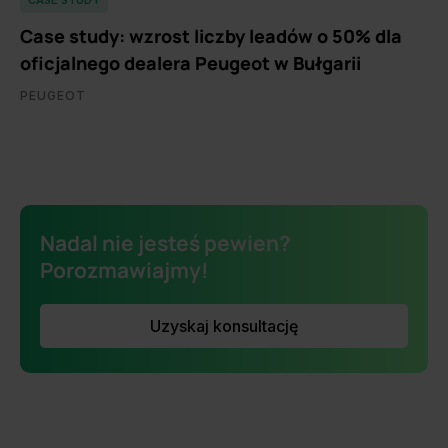
CASE STUDY
Case study: wzrost liczby leadów o 50% dla
oficjalnego dealera Peugeot w Bułgarii
PEUGEOT
Nadal nie jesteś pewien?
Porozmawiajmy!
Uzyskaj konsultację