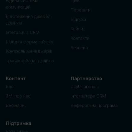
Єдина система
Ціни
комунікацій
Переваги
Відстеження джерел
Відгуки
дзвінків
Кейси
Інтеграції з CRM
Контакти
Швидка форма зв’язку
Безпека
Контроль менеджерів
Транскрибація дзвінків
Контент
Партнерство
Блог
Digital агенції
ЗМІ про нас
Інтегратори CRM
Вебінари
Реферальна програма
Підтримка
База знань