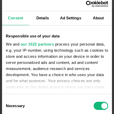
Відділ продажів
Відділ підтримки
Відділ
Consent
Details
Ad Settings
About
Responsible use of your data
We and
our 1022 partners
process your personal data,
Спілкуйтесь та закривайте бiльше
e.g. your IP-number, using technology such as cookies to
угод
store and access information on your device in order to
Використовуйте Ringostat для вхідних і
serve personalized ads and content, ad and content
вихідних дзвінків. Автоматично синхронізуйте
measurement, audience research and services
дзвінки зі своєю CRM, щоб заощадити час.
development. You have a choice in who uses your data
and for what purposes. Your privacy choices are only
Детальніше
applicable on this digital property where you have made
your choices. You can change or withdraw your consent
any time from the Cookie Declaration or by clicking on
Consent
the Privacy trigger icon.
Necessary
Selection