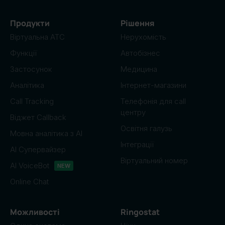
Продукти
Рішення
Віртуальна АТС
Нерухомість
Функції
Автобізнес
Застосунок
Медицина
Аналітика
Інтернет-магазини
Call Tracking
Телефонія для call
центру
Віджет Callback
Освітня галузь
Мовна аналітика з AI
Інтеграції
AI Супервайзер
Віртуальний номер
AI VoiceBot
NEW
Online Chat
Можливості
Ringostat