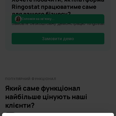
Ringostat працюватиме саме
для вашого бізнесу?
Соломія на зв’язку...
Замовте безкоштовну демонстрацію Ringostat
Замовити демо
ПОПУЛЯРНИЙ ФУНКЦІОНАЛ
Який саме функціонал
найбільше цінують наші
клієнти?