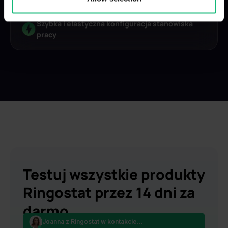
provided to them or that they’ve collected from your use
of their services.
Szybka i elastyczna konfiguracja stanowiska
pracy
Testuj wszystkie produkty
Ringostat przez 14 dni za
darmo
Joanna z Ringostat w kontakcie...