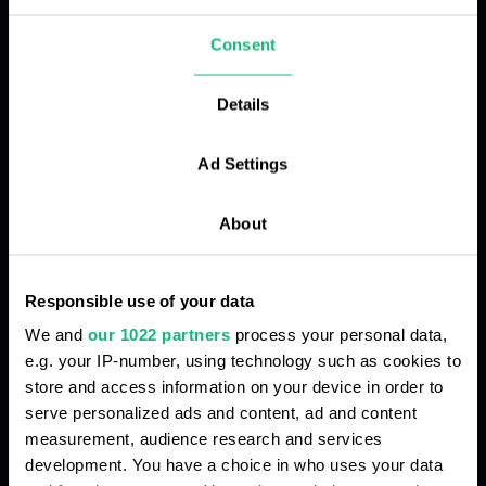
klientów, a automatyzacja zajmuje się rutyną,
Consent
dzięki czemu można skupić się na tym, co
najważniejsze.
Details
Ad Settings
Chaos w procesach obsługi połączeń
About
Niska jakość dźwięku połączeń
Responsible use of your data
We and
our 1022 partners
process your personal data,
e.g. your IP-number, using technology such as cookies to
Analiza i kontrola połączeń jest zbyt
store and access information on your device in order to
czasochłonna
serve personalized ads and content, ad and content
measurement, audience research and services
Ręczne wprowadzanie danych do CRM
development. You have a choice in who uses your data