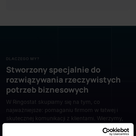
DLACZEGO MY?
Stworzony specjalnie do
rozwiązywania rzeczywistych
potrzeb biznesowych
W Ringostat skupiamy się na tym, co
najważniejsze: pomaganiu firmom w łatwej i
skutecznej komunikacji z klientami. Wierzymy,
że za każdym połączeniem stoi człowiek.
Centrala telefoniczna pozwala być bliżej