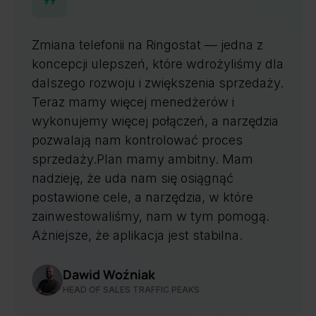
iana telefonii na Ringostat — jedna z
Ringos
oncepcji ulepszeń, które wdrożyliśmy dla
wygodn
alszego rozwoju i zwiększenia sprzedaży.
praca 
eraz mamy więcej menedżerów i
jest k
ykonujemy więcej połączeń, a narzędzia
dziesią
ozwalają nam kontrolować proces
dla na
przedaży.Plan mamy ambitny. Mam
wybier
adzieję, że uda nam się osiągnąć
nie sp
stawione cele, a narzędzia, w które
Aplika
ainwestowaliśmy, nam w tym pomogą.
menedż
niejsze, że aplikacja jest stabilna.
odpowi
Dawid Woźniak
J
HEAD OF SALES TRAFFIC PEAKS
D