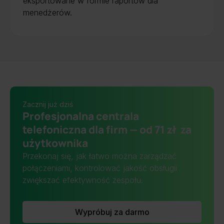
eksportowane w formie raportów dla
menedżerów.
Zacznij już dziś
Profesjonalna centrala
telefoniczna dla firm — od 71 zł za
użytkownika
Przekonaj się, jak łatwo można zarządzać
połączeniami, kontrolować jakość obsługii
zwiększać efektywność zespołu.
Wypróbuj za darmo