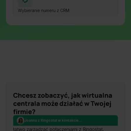
Wybieranie numeru z CRM
Chcesz zobaczyć, jak wirtualna
centrala może działać w Twojej
firmie?
Joanna z Ringostat w kontakcie...
Umów bezpłatną prezentację i przekonaj się, jak
łatwo zarządzać połączeniami z Ringostat.