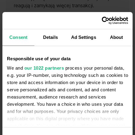
reagują i zamykają więcej transakcji.
Consent
Details
Ad Settings
About
Responsible use of your data
We and
our 1022 partners
process your personal data,
e.g. your IP-number, using technology such as cookies to
store and access information on your device in order to
serve personalized ads and content, ad and content
measurement, audience research and services
Automatyzuj obsługę połączeń
development. You have a choice in who uses your data
IVR i inteligentne kierowanie połączeń
and for what purposes. Your privacy choices are only
automatycznie łączą klienta z odpowiednim
applicable on this digital property where you have made
działem lub konsultantem. Zmniejsza to
your choices. You can change or withdraw your consent
obciążenie zespołu, skraca czas oczekiwania i
any time from the Cookie Declaration or by clicking on