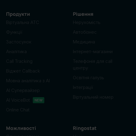
Продукти
Рішення
Віртуальна АТС
Нерухомість
Функції
Автобізнес
Застосунок
Медицина
Аналітика
Інтернет-магазини
Call Tracking
Телефонія для call
центру
Віджет Callback
Освітня галузь
Мовна аналітика з AI
Інтеграції
AI Супервайзер
Віртуальний номер
AI VoiceBot
NEW
Online Chat
Можливості
Ringostat