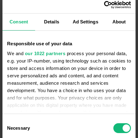
Відділ продажів
Відділ підтримки
Відділ
Consent
Details
Ad Settings
About
Responsible use of your data
We and
our 1022 partners
process your personal data,
Спілкуйтесь та закривайте бiльше
e.g. your IP-number, using technology such as cookies to
угод
store and access information on your device in order to
Використовуйте Ringostat для вхідних і
serve personalized ads and content, ad and content
вихідних дзвінків. Автоматично синхронізуйте
measurement, audience research and services
дзвінки зі своєю CRM, щоб заощадити час.
development. You have a choice in who uses your data
and for what purposes. Your privacy choices are only
Детальніше
applicable on this digital property where you have made
your choices. You can change or withdraw your consent
any time from the Cookie Declaration or by clicking on
Consent
the Privacy trigger icon.
Necessary
Selection