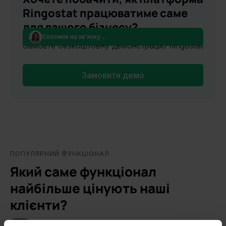
Ringostat працюватиме саме
для вашого бізнесу?
Соломія на зв’язку...
Замовте безкоштовну демонстрацію Ringostat
Замовити демо
ПОПУЛЯРНИЙ ФУНКЦІОНАЛ
Який саме функціонал
найбільше цінують наші
клієнти?