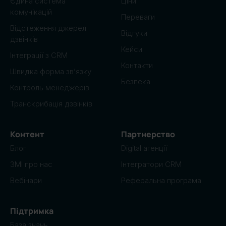
Єдина система
Ціни
комунікацій
Переваги
Відстеження джерел
Відгуки
дзвінків
Кейси
Інтеграції з CRM
Контакти
Швидка форма зв’язку
Безпека
Контроль менеджерів
Транскрибація дзвінків
Контент
Партнерство
Блог
Digital агенції
ЗМІ про нас
Інтегратори CRM
Вебінари
Реферальна програма
Підтримка
База знань