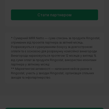
Стати партнером
* Сумарний MRR Netto — сума списань за продукти Ringostat,
отриманих від проєктів партнера за звітний місяць.
Розраховується з урахуванням бонусу за довгострокові
оплати та є основою для розрахунку комісійної винагороди.
Винагорода нараховується протягом 12 місяців у вигляді %
від суми оплат за продукти Ringostat, використані клієнтами
партнера у звітному місяці.
** Маркетингові активності — написання кейсів разом із
Ringostat; участь у заходах Ringostat; організація спільних
заходів та інфопартнерство.