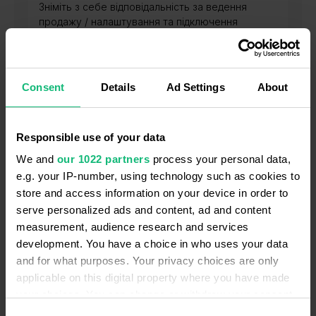
Зніміть з себе відповідальність за ведення
продажу / налаштування та підключення
проєкту
Мінуси
Consent
Details
Ad Settings
About
Ви не берете участі в процесі комунікації та
підключенні клієнта
Responsible use of your data
We and
our 1022 partners
process your personal data,
Мінуси
e.g. your IP-number, using technology such as cookies to
store and access information on your device in order to
До комунікації з вашим клієнтом залучена третя
serve personalized ads and content, ad and content
сторона
measurement, audience research and services
development. You have a choice in who uses your data
and for what purposes. Your privacy choices are only
applicable on this digital property where you have made
your choices. You can change or withdraw your consent
any time from the Cookie Declaration or by clicking on