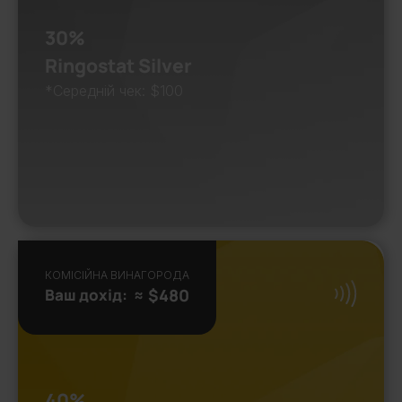
30%
Ringostat Silver
*Середній чек: $100
КОМІСІЙНА ВИНАГОРОДА
Ваш дохід:
≈ $480
40%