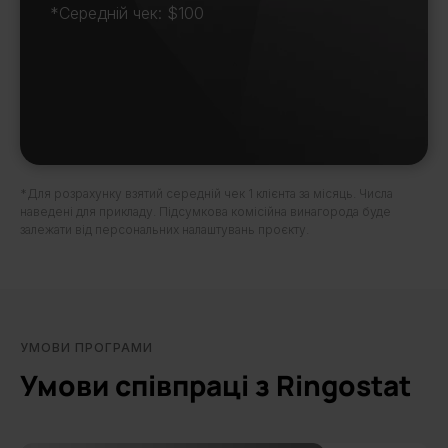
*Середній чек: $100
*Для розрахунку взятий середній чек 1 клієнта за місяць. Числа
наведені для прикладу. Підсумкова комісійна винагорода буде
залежати від персональних налаштувань проєкту.
УМОВИ ПРОГРАМИ
Умови співпраці з Ringostat