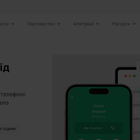
укти
Партнерство
Інтеграції
Ресурси
ід
 телефонії
аліз
і години