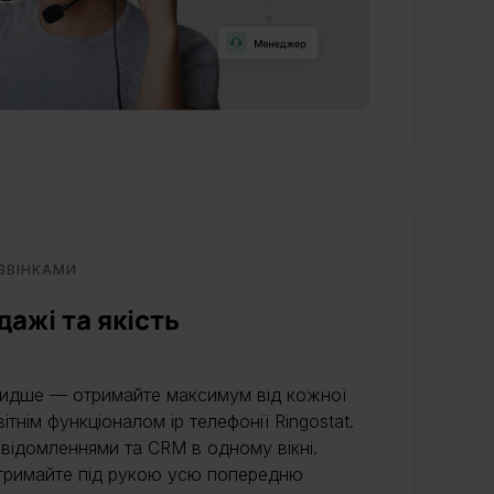
ДЗВІНКАМИ
ажі та якість
видше — отримайте максимум від кожної
тнім функціоналом ip телефонії Ringostat.
відомленнями та CRM в одному вікні.
 тримайте під рукою усю попередню