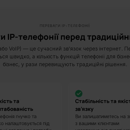
ПЕРЕВАГИ ІР-ТЕЛЕФОНІЇ
ги ІР-телефонії перед традицій
або VoIP) — це сучасний зв'язок через інтернет. П
ься швидко, а кількість функцій телефонії для бізн
бізнес, у рази перевищують традиційні рішення.
кість та
Стабільність та якіс
табованість
зв’язку
лефонія гнучко та
Ви залишатиметесь на з
о налаштовується під
з вашими клієнтами