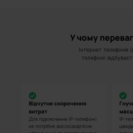
У чому перева
Інтернет телефонія (
телефонії відбуваєт
Відчутне скорочення
Гнуч
витрат
масш
Для підключення ІР-телефонії
ІР-те
не потрібне високовартісне
швидк