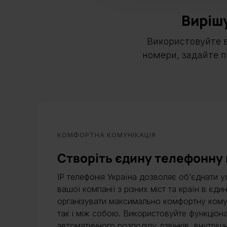
Виріш
Використовуйте вс
номери, задайте п
КОМФОРТНА КОМУНІКАЦІЯ
Створіть єдину телефонну
IP телефонія Україна дозволяє об’єднати усі
вашої компанії з різних міст та країн в єд
організувати максимально комфортну комун
так і між собою. Використовуйте функціона
автоматичного розподілу дзвінків, внутрішн