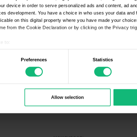
ріть той, що до вподоби
ur device in order to serve personalized ads and content, ad a
ces development. You have a choice in who uses your data and 
licable on this digital property where you have made your choic
e from the Cookie Declaration or by clicking on the Privacy trig
 SIP-телефон
e to:
t your geographical location which can be accurate to within sev
tively scanning it for specific characteristics (fingerprinting)
Preferences
Statistics
 personal data is processed and set your preferences in the
det
e content and ads, to provide social media features and to analy
 додаток для ПК
 our site with our social media, advertising and analytics partn
 provided to them or that they’ve collected from your use of their
Allow selection