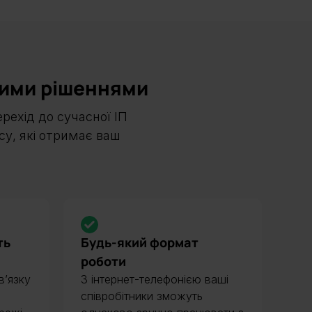
ними рішеннями
ерехід до сучасної ІП
есу, які отримає ваш
ть
Будь-який формат
роботи
в’язку
З інтернет-телефонією ваші
співробітники зможуть