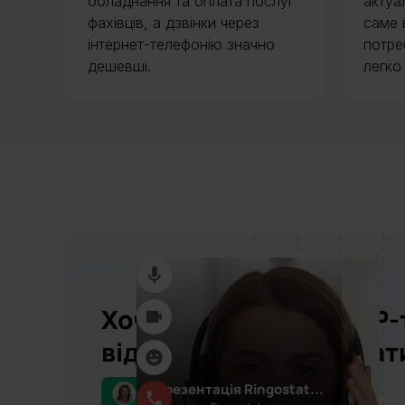
обладнання та оплата послуг
актуа
фахівців, а дзвінки через
саме 
інтернет-телефонію значно
потре
дешевші.
легко
Хочете побачити, як ІР
від Ringostat працюва
для вашого бізнесу?
Презентація Ringostat...
Соломія на зв’язку...