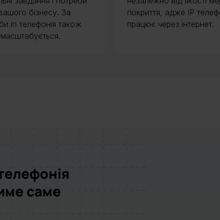
льні завдання і потреби
незалежно від якості ме
вашого бізнесу. За
покриття, адже IP телеф
би іп телефонія також
працює через інтернет.
 масштабується.
-телефонія
тиме саме