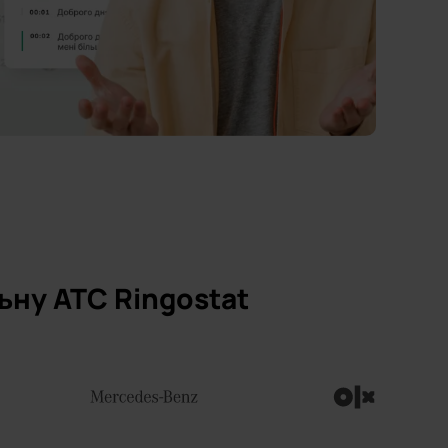
льну АТС Ringostat