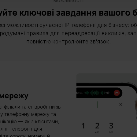
МОЖЛИВОСТІ
уйте ключові завдання вашого б
і можливості сучасної IP телефонії для бізнесу: об
родумані правила для переадресації викликів, за
повністю контролюйте зв'язок.
 мережу
 філіали та співробітників
ину телефонну мережу та
ікацію — як з клієнтами,
л іп телефонії для
і та короткі номери й