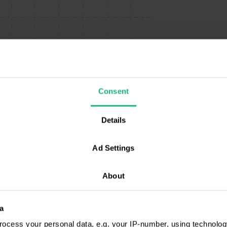
Consent
Details
Ad Settings
About
звінки як вам
a
озволяє приймати та
ocess your personal data, e.g. your IP-number, using technolog