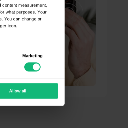
nd content measurement,
for what purposes. Your
es. You can change or
ger icon.
eral meters
Marketing
ails section
.
se our traffic. We also share
ers who may combine it with
 services.
Allow all