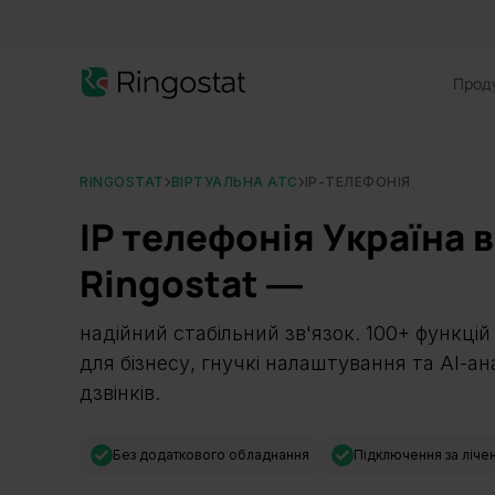
Прод
RINGOSTAT
ВІРТУАЛЬНА АТС
IP-ТЕЛЕФОНІЯ
IP телефонія Україна в
Ringostat ―
надійний стабільний зв'язок. 100+ функцій
для бізнесу, гнучкі налаштування та АІ-ан
дзвінків.
Без додаткового обладнання
Підключення за лічен