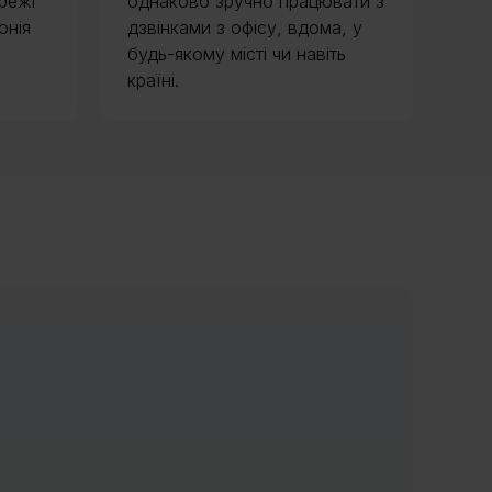
режі
однаково зручно працювати з
онія
дзвінками з офісу, вдома, у
будь-якому місті чи навіть
країні.