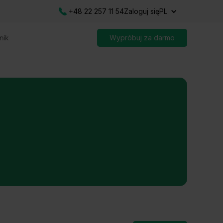
+48 22 257 11 54
Zaloguj się
PL
nik
Wypróbuj za darmo