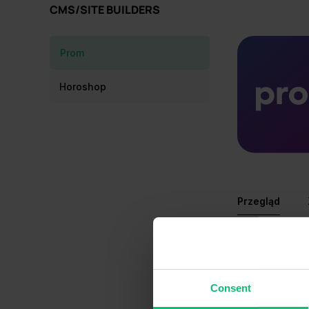
CMS/SITE BUILDERS
Prom
Horoshop
Przegląd
Integrac
Automatyzac
Consent