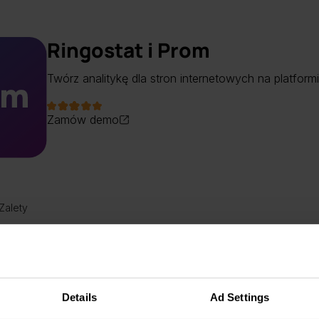
Ringostat i Prom
Twórz analitykę dla stron internetowych na platfor
Zamów demo
Zalety
ja Prom.ua i Ringostat to:
ja pracy działu sprzedaży.
Details
Ad Settings