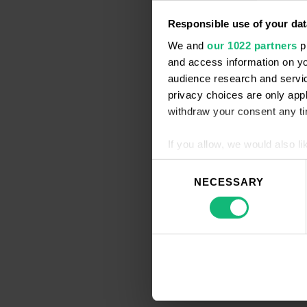
Prom.ua jest p
automatycznie
Responsible use of your dat
został połącz
We and
our 1022 partners
pr
and access information on yo
Określanie 
audience research and servi
Dziennik poka
privacy choices are only app
kluczowego. A
withdraw your consent any tim
konwersjami. 
If you allow, we would also lik
Korzystanie
Collect information a
Consent
Identify your device by
NECESSARY
Selection
Wykorzystaj m
Find out more about how your
przekierowani
We use cookies to personalis
information about your use of
other information that you’ve