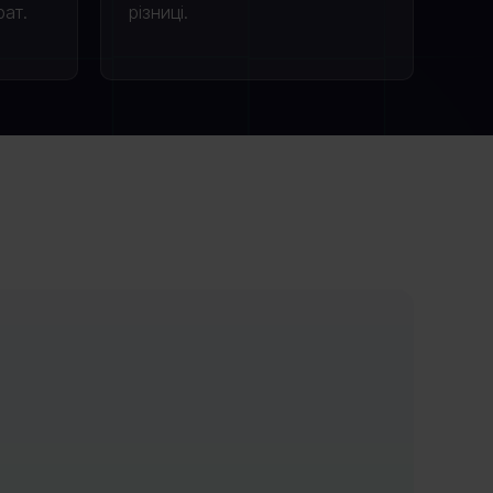
рат.
різниці.