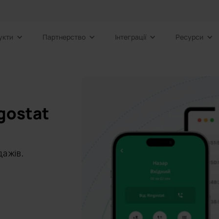
укти
Партнерство
Інтеграції
Ресурси
gostat
дажів.