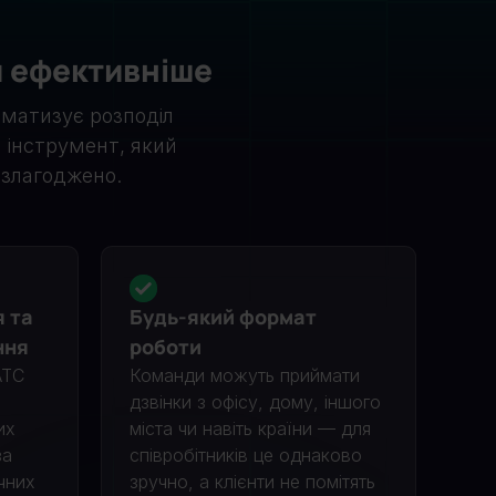
и ефективніше
оматизує розподіл
а інструмент, який
злагоджено.
я та
Будь-який формат
ння
роботи
АТС
Команди можуть приймати
дзвінки з офісу, дому, іншого
их
міста чи навіть країни — для
за
співробітників це однаково
ічних
зручно, а клієнти не помітять