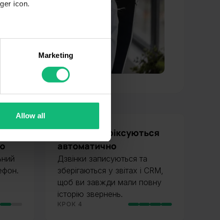
ger icon.
several meters
Marketing
ails section
.
se our traffic. We also share
ers who may combine it with
 services.
Allow all
дає з
4. Усі події фіксуються
ою
автоматично
ьний
Дзвінки записуються та
ефон.
зберігаються у звітах і CRM,
щоб ви завжди мали повну
історію звернень.
КРОК 4