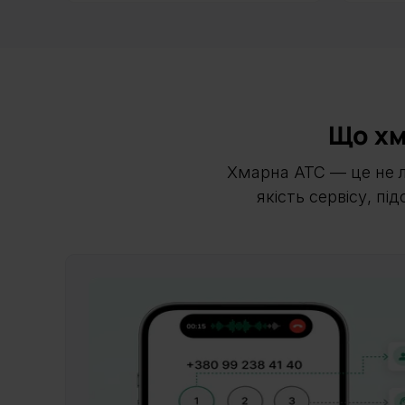
Що хм
Хмарна АТС — це не л
якість сервісу, п