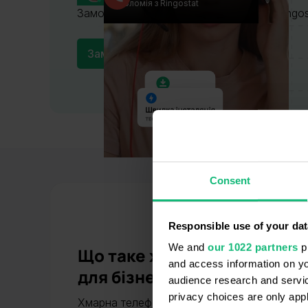
Соломія з Ringostat
Замовте безкоштовну демонстрацію Ringos
Замовити демо
Consent
Responsible use of your dat
We and
our 1022 partners
pr
Що таке хмарна телефонія 
and access information on yo
для бізнесу
audience research and servi
privacy choices are only app
Хмарна телефонія — це онлайн-система, я