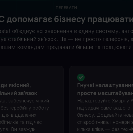
ПЕРЕВАГИ
С допомагає бізнесу працюват
stat об’єднує всі звернення в єдину систему, авт
ечує стабільний зв’язок. Це — не просто телефонія, 
вашим командам продавати більше та працювати 
ди якісний,
Гнучкі налаштуванн
ільний зв’язок
просте масштабува
stat забезпечує чіткий
Налаштовуйте Хмарну 
і безперебійну роботу
під задачі саме вашого
ь для віддалених
бізнесу. Додавайте нов
бітників та під час
співробітників і номери 
утів. Ви завжди
кілька кліків — без техн