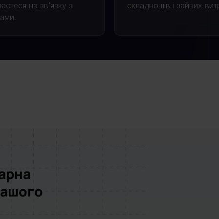
аєтеся на зв’язку з
складнощів і зайвих вит
тами.
марна
вашого