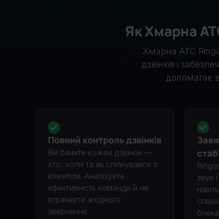
Як Хмарна АТ
Хмарна АТС Ringo
дзвінків і забезп
допомагає 
Повний контроль дзвінків
Завж
стаб
Ви бачите кожен дзвінок —
хто, коли та як спілкувався з
Ringo
клієнтом. Аналізуєте
звук 
ефективність команди й не
навіт
втрачаєте жодного
співро
звернення.
блека