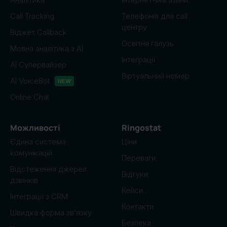
Call Tracking
Телефонія для call
центру
Віджет Callback
Освітня галузь
Мовна аналітика з AI
Інтеграції
AI Супервайзер
Віртуальний номер
AI VoiceBot
NEW
Online Chat
Можливості
Ringostat
Єдина система
Ціни
комунікацій
Переваги
Відстеження джерел
Відгуки
дзвінків
Кейси
Інтеграції з CRM
Контакти
Швидка форма зв’язку
Безпека