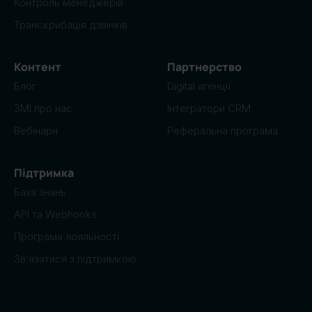
Контроль менеджерів
Транскрибація дзвінків
Контент
Партнерство
Блог
Digital агенції
ЗМІ про нас
Інтегратори CRM
Вебінари
Реферальна програма
Підтримка
База знань
API та Webhooks
Програма лояльності
Звʼязатися з підтримкою