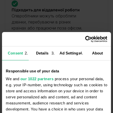
Підходить для віддаленої роботи
Співробітники можуть обробляти
дзвінки, перебуваючи в різних
країнах або працюючи поза офісом.
Consent
Details
Ad Settings
About
Хочете дізнатися більше про
цю функцію?
Responsible use of your data
We and
our 1022 partners
process your personal data,
Зв'яжіться з нашим відділом продажів та
e.g. your IP-number, using technology such as cookies to
отримайте консультацію
store and access information on your device in order to
serve personalized ads and content, ad and content
measurement, audience research and services
Отримати консультацію
development. You have a choice in who uses your data